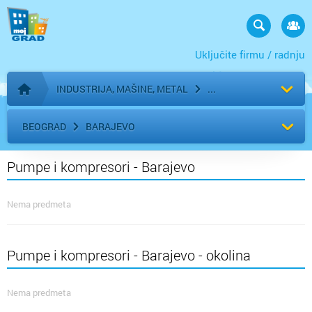
Uključite firmu / radnju
INDUSTRIJA, MAŠINE, METAL
Početna stranica
BEOGRAD
BARAJEVO
Pumpe i kompresori - Barajevo
Nema predmeta
Pumpe i kompresori - Barajevo - okolina
Nema predmeta