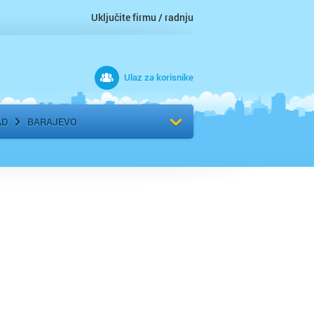
Uključite firmu / radnju
Ulaz za korisnike
 grad
Izaberite komšiluk
AD
BARAJEVO