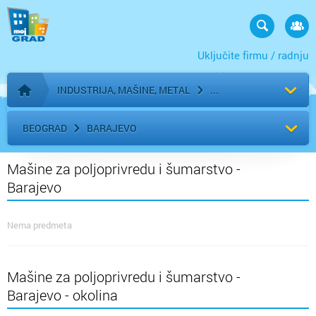
Uključite firmu / radnju
INDUSTRIJA, MAŠINE, METAL
Početna stranica
BEOGRAD
BARAJEVO
Mašine za poljoprivredu i šumarstvo -
Barajevo
Nema predmeta
Mašine za poljoprivredu i šumarstvo -
Barajevo - okolina