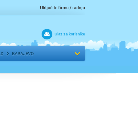
Uključite firmu / radnju
Ulaz za korisnike
 grad
Izaberite komšiluk
AD
BARAJEVO