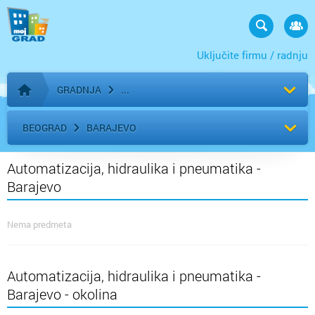
Uključite firmu / radnju
GRADNJA
Početna stranica
BEOGRAD
BARAJEVO
Automatizacija, hidraulika i pneumatika -
Barajevo
Nema predmeta
Automatizacija, hidraulika i pneumatika -
Barajevo - okolina