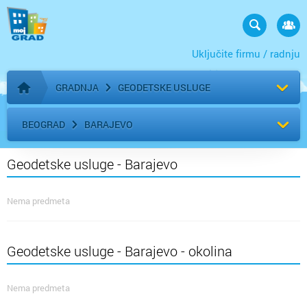
Uključite firmu / radnju
GRADNJA
GEODETSKE USLUGE
Početna stranica
BEOGRAD
BARAJEVO
Geodetske usluge - Barajevo
Nema predmeta
Geodetske usluge - Barajevo - okolina
Nema predmeta