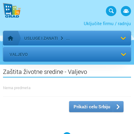
Uključite firmu / radnju
USLUGE I ZANATI
Početna stranica
VALJEVO
Zaštita životne sredine - Valjevo
Nema predmeta
Prikaži celu Srbiju