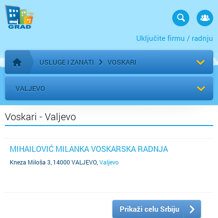
Uključite firmu / radnju
USLUGE I ZANATI
VOSKARI
Početna stranica
VALJEVO
Voskari - Valjevo
MIHAILOVIĆ MILANKA VOSKARSKA RADNJA
Kneza Miloša 3, 14000 VALJEVO
,
Valjevo
Prikaži celu Srbiju