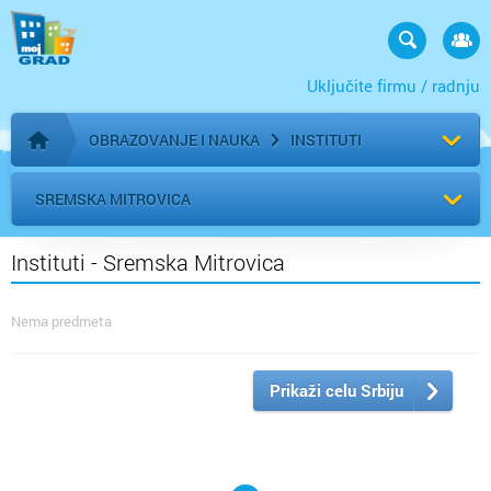
Uključite firmu / radnju
OBRAZOVANJE I NAUKA
INSTITUTI
Početna stranica
SREMSKA MITROVICA
Instituti - Sremska Mitrovica
Nema predmeta
Prikaži celu Srbiju