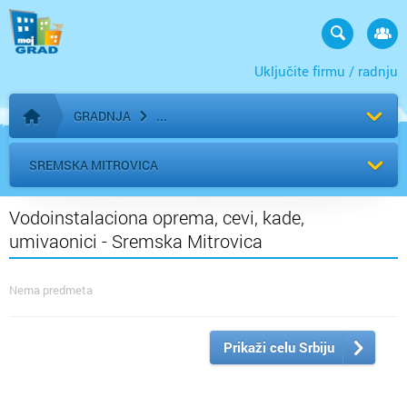
Uključite firmu / radnju
GRADNJA
Početna stranica
SREMSKA MITROVICA
Vodoinstalaciona oprema, cevi, kade,
umivaonici - Sremska Mitrovica
Nema predmeta
Prikaži celu Srbiju