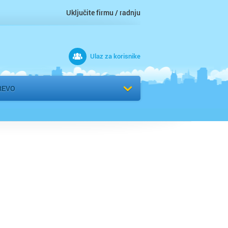
Uključite firmu / radnju
Ulaz za korisnike
 grad
REVO