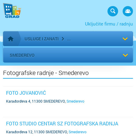
Uključite firmu / radnju
USLUGE I ZANATI
Početna stranica
SMEDEREVO
Fotografske radnje - Smederevo
FOTO JOVANOVIĆ
Karađorđeva 4, 11300 SMEDEREVO
,
Smederevo
FOTO STUDIO CENTAR SZ FOTOGRAFSKA RADNJA
Karađorđeva 12, 11300 SMEDEREVO
,
Smederevo