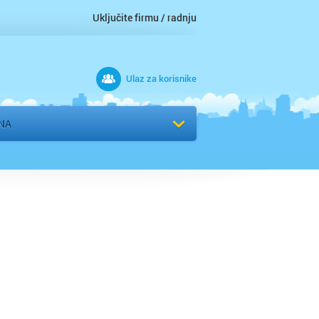
Uključite firmu / radnju
Ulaz za korisnike
 grad
NA