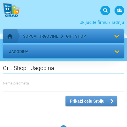
Uključite firmu / radnju
ŠOPOVI, TRGOVINE
GIFT SHOP
Početna stranica
JAGODINA
Gift Shop - Jagodina
Nema predmeta
Prikaži celu Srbiju