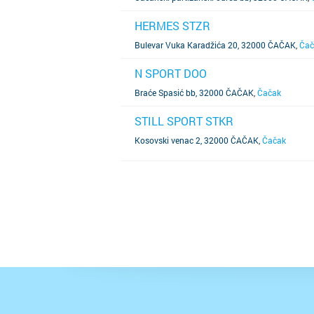
HERMES STZR
SAZNAJ VIŠE
Bulevar Vuka Karadžića 20, 32000 ČAČAK
,
Čač
N SPORT DOO
SAZNAJ VIŠE
Braće Spasić bb, 32000 ČAČAK
,
Čačak
STILL SPORT STKR
SAZNAJ VIŠE
Kosovski venac 2, 32000 ČAČAK
,
Čačak