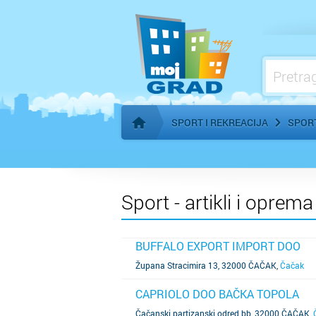
SPORT I REKREACIJA
SPORT
Početna stranica
Sport - artikli i oprem
BUFFALO EXPORT IMPORT DOO
SAZNAJ VIŠE
Župana Stracimira 13, 32000 ČAČAK
,
Čačak
CAPRIOLO DOO BAČKA TOPOLA
SAZNAJ VIŠE
Čačanski partizanski odred bb, 32000 ČAČAK
,