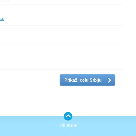
ak
Prikaži celu Srbiju
Vrh strane