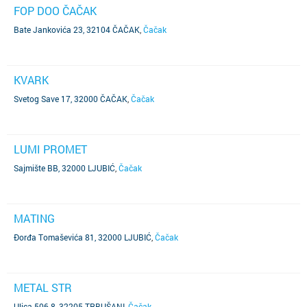
FOP DOO ČAČAK
Bate Jankovića 23, 32104 ČAČAK
,
Čačak
KVARK
Svetog Save 17, 32000 ČAČAK
,
Čačak
LUMI PROMET
Sajmište BB, 32000 LJUBIĆ
,
Čačak
MATING
Đorđa Tomaševića 81, 32000 LJUBIĆ
,
Čačak
METAL STR
Ulica 506 8, 32205 TRBUŠANI
,
Čačak