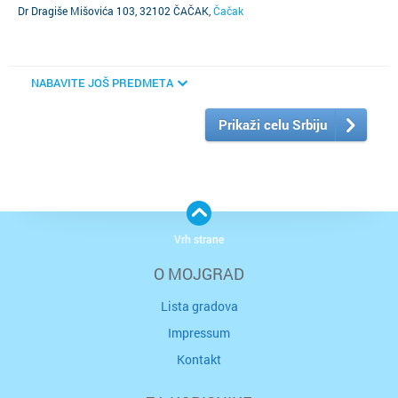
Dr Dragiše Mišovića 103, 32102 ČAČAK
,
Čačak
NABAVITE JOŠ PREDMETA
Prikaži celu Srbiju
Vrh strane
O MOJGRAD
Lista gradova
Impressum
Kontakt