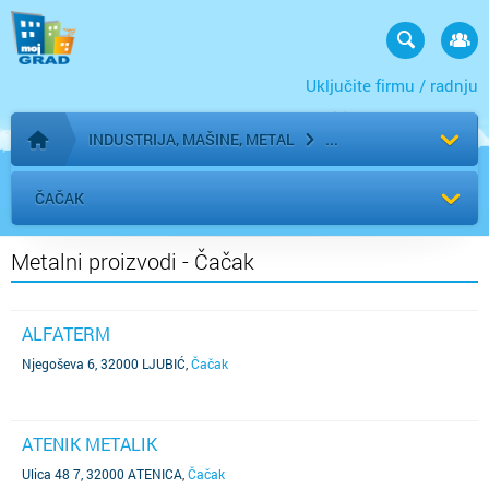
Uključite firmu / radnju
INDUSTRIJA, MAŠINE, METAL
Početna stranica
ČAČAK
Metalni proizvodi - Čačak
ALFATERM
Njegoševa 6, 32000 LJUBIĆ
,
Čačak
ATENIK METALIK
Ulica 48 7, 32000 ATENICA
,
Čačak