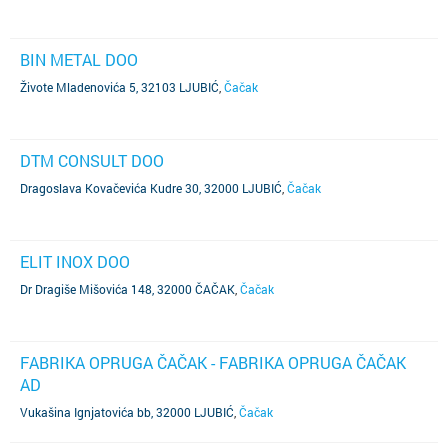
BIN METAL DOO
Živote Mladenovića 5, 32103 LJUBIĆ
,
Čačak
DTM CONSULT DOO
Dragoslava Kovačevića Kudre 30, 32000 LJUBIĆ
,
Čačak
ELIT INOX DOO
Dr Dragiše Mišovića 148, 32000 ČAČAK
,
Čačak
FABRIKA OPRUGA ČAČAK - FABRIKA OPRUGA ČAČAK
AD
Vukašina Ignjatovića bb, 32000 LJUBIĆ
,
Čačak