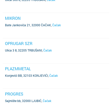
MIKRON
Bate Jankovića 21, 32000 ČAČAK
,
Čačak
OPRUGAR SZR
Ulica 3 8, 32205 TRBUŠANI
,
Čačak
PLAZMMETAL
Konjevići BB, 32103 KONJEVIĆI
,
Čačak
PROGRES
Sajmište bb, 32000 LJUBIĆ
,
Čačak