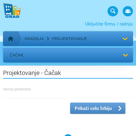
Uključite firmu / radnju
GRADNJA
PROJEKTOVANJE
Početna stranica
ČAČAK
Projektovanje - Čačak
Nema predmeta
Prikaži celu Srbiju