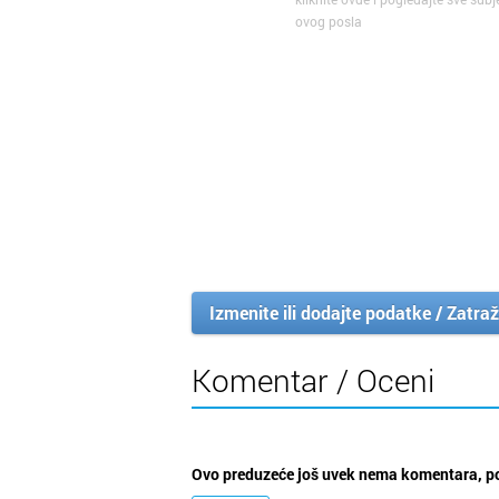
ovog posla
Izmenite ili dodajte podatke / Zatraž
Komentar / Oceni
Ovo preduzeće još uvek nema komentara, po