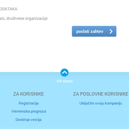
PODATAKA
i, društvene organizacije
poslati zahtev
Vrh strane
ZA KORISNIKE
ZA POSLOVNE KORISNIKE
Registracija
Uključite svoju kompaniju
Vremenska prognoza
Desktop verzija