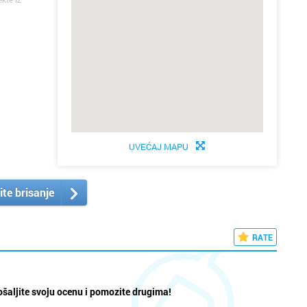
UVEĆAJ MAPU
ite brisanje
RATE
šaljite svoju ocenu i pomozite drugima!