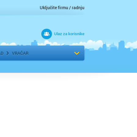
Uključite firmu / radnju
Ulaz za korisnike
 grad
Izaberite komšiluk
AD
VRAČAR