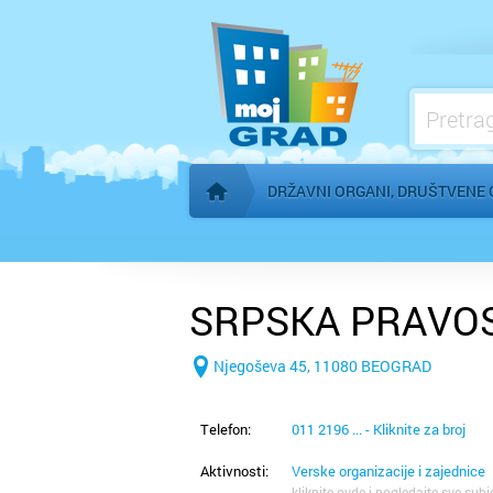
Konzulati
Međunarodne organizacije
Mesne zajednice
Organi AP Vojvodine
DRŽAVNI ORGANI, DRUŠTVENE 
Početna stranica
SRPSKA PRAVO
Njegoševa 45, 11080 BEOGRAD
Telefon:
011 2196 ... - Kliknite za broj
Aktivnosti:
Verske organizacije i zajednice
kliknite ovde i pogledajte sve subj