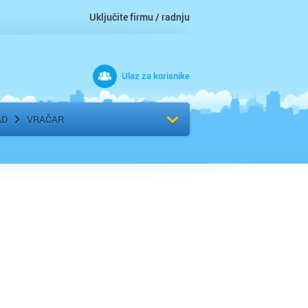
Uključite firmu / radnju
Ulaz za korisnike
 grad
Izaberite komšiluk
AD
VRAČAR