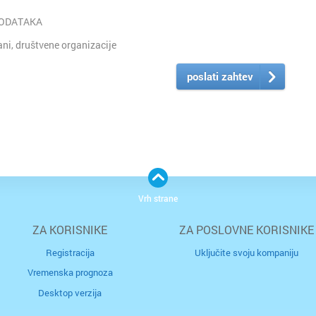
PODATAKA
i, društvene organizacije
poslati zahtev
Vrh strane
ZA KORISNIKE
ZA POSLOVNE KORISNIKE
Registracija
Uključite svoju kompaniju
Vremenska prognoza
Desktop verzija