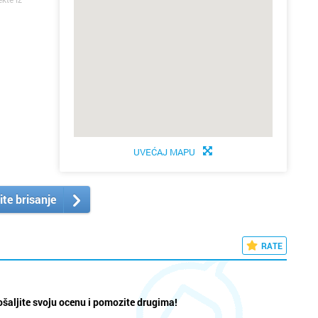
UVEĆAJ MAPU
ite brisanje
RATE
šaljite svoju ocenu i pomozite drugima!