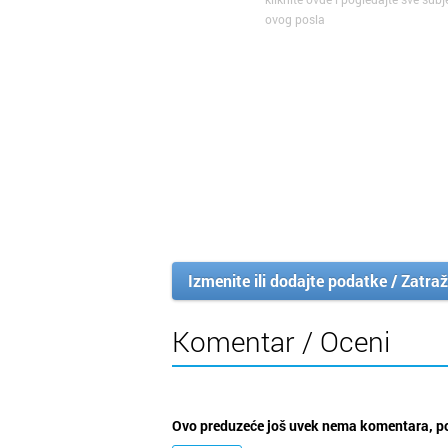
ovog posla
Izmenite ili dodajte podatke / Zatraž
Komentar / Oceni
Ovo preduzeće još uvek nema komentara, po