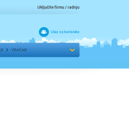
Uključite firmu / radnju
Ulaz za korisnike
 grad
Izaberite komšiluk
AD
VRAČAR