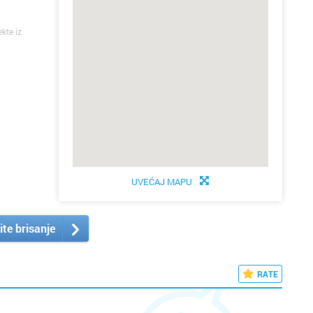
ekte iz
UVEĆAJ MAPU
ite brisanje
RATE