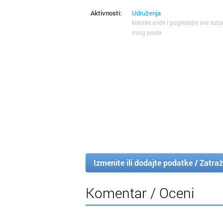
Aktivnosti:
Udruženja
kliknite ovde i pogledajte sve subj
ovog posla
Izmenite ili dodajte podatke / Zatraž
Komentar / Oceni