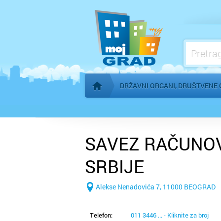
Konzulati
Međunarodne organizacije
Mesne zajednice
Organi AP Vojvodine
DRŽAVNI ORGANI, DRUŠTVENE 
Početna stranica
SAVEZ RAČUNOV
SRBIJE
Alekse Nenadovića 7, 11000 BEOGRAD
Telefon:
011 3446 ... - Kliknite za broj