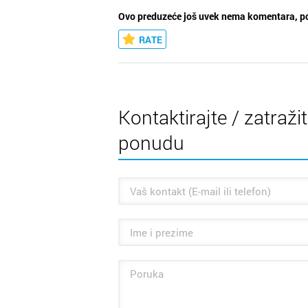
Ovo preduzeće još uvek nema komentara, po
RATE
Kontaktirajte / zatraži
ponudu