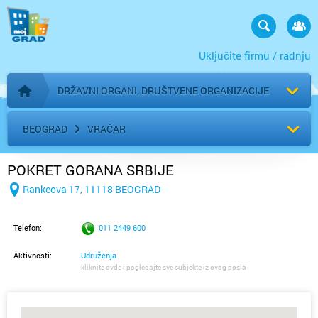
Uključite firmu / radnju
DRŽAVNI ORGANI, DRUŠTVENE ORGANIZACIJE
Početna stranica
BEOGRAD
VRAČAR
POKRET GORANA SRBIJE
Rankeova 17, 11118 BEOGRAD
Telefon:
011 2449 600
Aktivnosti:
Udruženja
kliknite ovde i pogledajte sve subjekte iz ovog posla