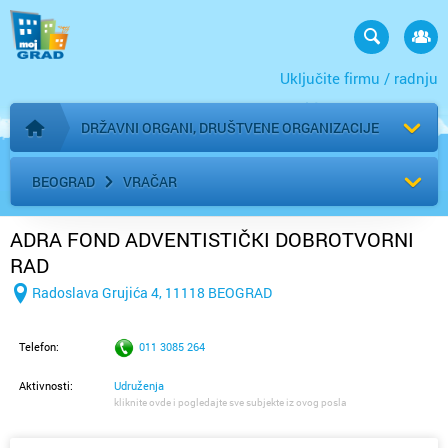
Uključite firmu / radnju
DRŽAVNI ORGANI, DRUŠTVENE ORGANIZACIJE
Početna stranica
BEOGRAD
VRAČAR
ADRA FOND ADVENTISTIČKI DOBROTVORNI
RAD
Radoslava Grujića 4, 11118 BEOGRAD
Telefon:
011 3085 264
Aktivnosti:
Udruženja
kliknite ovde i pogledajte sve subjekte iz ovog posla