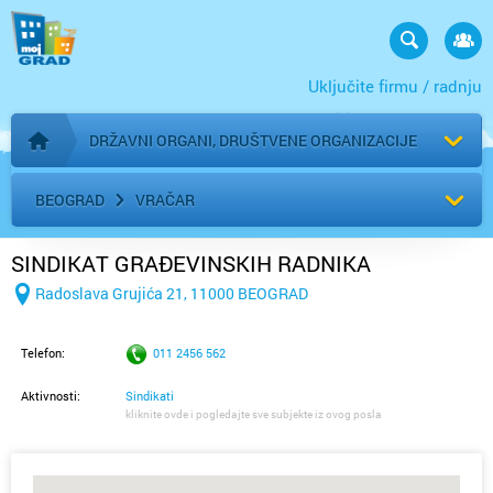
Uključite firmu / radnju
DRŽAVNI ORGANI, DRUŠTVENE ORGANIZACIJE
Početna stranica
BEOGRAD
VRAČAR
SINDIKAT GRAĐEVINSKIH RADNIKA
Radoslava Grujića 21, 11000 BEOGRAD
Telefon:
011 2456 562
Aktivnosti:
Sindikati
kliknite ovde i pogledajte sve subjekte iz ovog posla