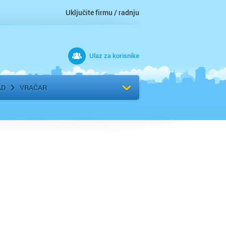
Uključite firmu / radnju
Ulaz za korisnike
 grad
Izaberite komšiluk
AD
VRAČAR