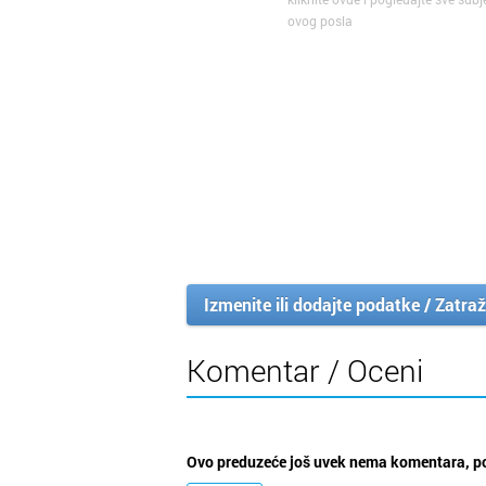
ovog posla
Izmenite ili dodajte podatke / Zatraž
Komentar / Oceni
Ovo preduzeće još uvek nema komentara, po