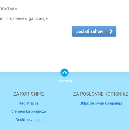
PODATAKA
i, društvene organizacije
poslati zahtev
Vrh strane
ZA KORISNIKE
ZA POSLOVNE KORISNIKE
Registracija
Uključite svoju kompaniju
Vremenska prognoza
Desktop verzija