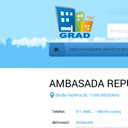
Konzulati
Međunarodne organizacije
Mesne zajednice
Organi AP Vojvodine
DRŽAVNI ORGANI, DRUŠTVENE 
Početna stranica
AMBASADA REP
Đorđa Vajferta 50, 11000 BEOGRAD
Telefon:
011 3440 ... - Kliknite za broj
Aktivnosti:
Ambasade
kliknite ovde i pogledajte sve subj