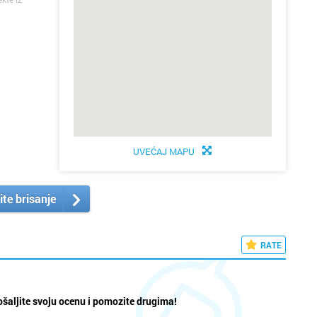
UVEĆAJ MAPU
ite brisanje
RATE
šaljite svoju ocenu i pomozite drugima!