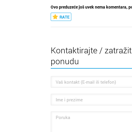
Ovo preduzeće još uvek nema komentara, po
RATE
Kontaktirajte / zatraži
ponudu