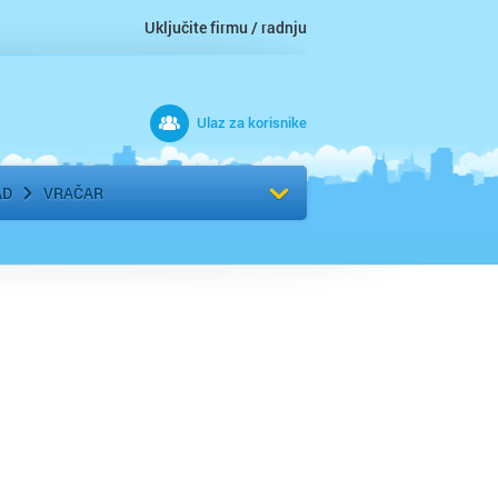
Uključite firmu / radnju
Ulaz za korisnike
 grad
Izaberite komšiluk
AD
VRAČAR