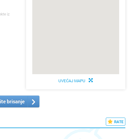
ekte iz
UVEĆAJ MAPU
ite brisanje
RATE