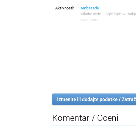
Aktivnosti:
Ambasade
kliknite ovde i pogledajte sve subj
ovog posla
Izmenite ili dodajte podatke / Zatraž
Komentar / Oceni