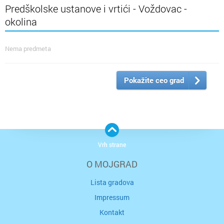
Predškolske ustanove i vrtići - Voždovac -
okolina
Nema predmeta
Pokažite ceo grad
Vrh strane
O MOJGRAD
Lista gradova
Impressum
Kontakt