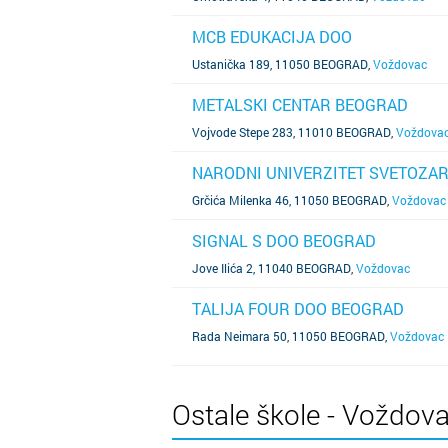
MCB EDUKACIJA DOO
SAZNAJ VIŠE
Ustanička 189, 11050 BEOGRAD
,
Voždovac
METALSKI CENTAR BEOGRAD
SAZNAJ VIŠE
Vojvode Stepe 283, 11010 BEOGRAD
,
Voždova
NARODNI UNIVERZITET SVETOZA
SAZNAJ VIŠE
Grčića Milenka 46, 11050 BEOGRAD
,
Voždovac
SIGNAL S DOO BEOGRAD
SAZNAJ VIŠE
Jove Ilića 2, 11040 BEOGRAD
,
Voždovac
TALIJA FOUR DOO BEOGRAD
SAZNAJ VIŠE
Rada Neimara 50, 11050 BEOGRAD
,
Voždovac
Ostale škole - Voždova