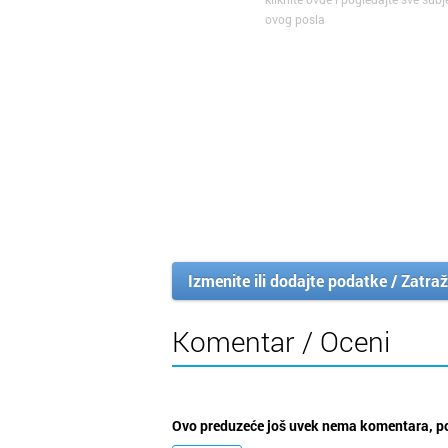
ovog posla
Izmenite ili dodajte podatke / Zatraž
Komentar / Oceni
Ovo preduzeće još uvek nema komentara, po