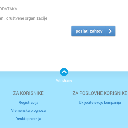
PODATAKA
i, društvene organizacije
poslati zahtev
Vrh strane
ZA KORISNIKE
ZA POSLOVNE KORISNIKE
Registracija
Uključite svoju kompaniju
Vremenska prognoza
Desktop verzija