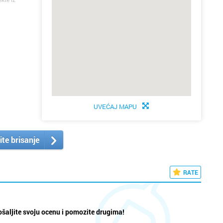
UVEĆAJ MAPU
ite brisanje
RATE
šaljite svoju ocenu i pomozite drugima!