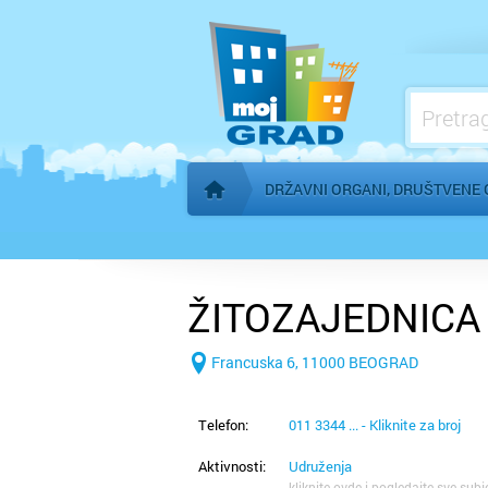
Konzulati
Međunarodne organizacije
Mesne zajednice
Organi AP Vojvodine
DRŽAVNI ORGANI, DRUŠTVENE 
Početna stranica
ŽITOZAJEDNICA
Francuska 6, 11000 BEOGRAD
Telefon:
011 3344 ... - Kliknite za broj
Aktivnosti:
Udruženja
kliknite ovde i pogledajte sve subj