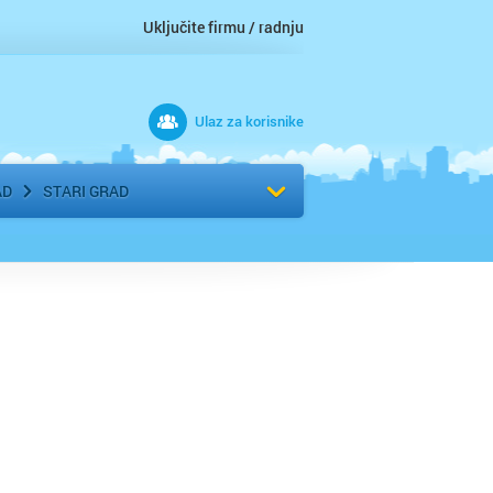
Uključite firmu / radnju
Ulaz za korisnike
 grad
Izaberite komšiluk
AD
STARI GRAD