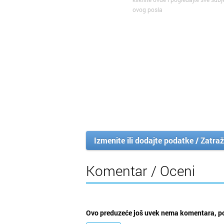
ovog posla
Izmenite ili dodajte podatke / Zatraž
Komentar / Oceni
Ovo preduzeće još uvek nema komentara, po