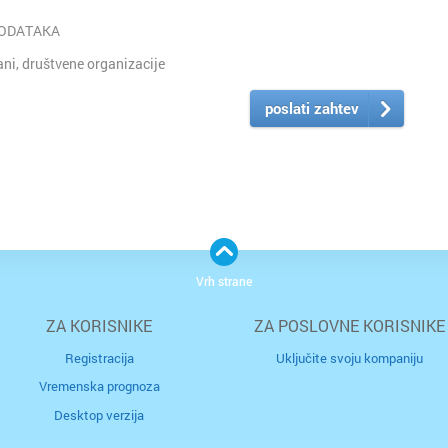
PODATAKA
i, društvene organizacije
poslati zahtev
Vrh strane
ZA KORISNIKE
ZA POSLOVNE KORISNIKE
Registracija
Uključite svoju kompaniju
Vremenska prognoza
Desktop verzija