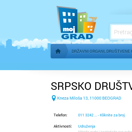
Konzulati
Međunarodne organizacije
Mesne zajednice
Organi AP Vojvodine
DRŽAVNI ORGANI, DRUŠTVENE 
Početna stranica
SRPSKO DRUŠT
Kneza Miloša 13, 11000 BEOGRAD
Telefon:
011 3242 ... - Kliknite za broj
Aktivnosti:
Udruženja
kliknite ovde i pogledajte sve subj