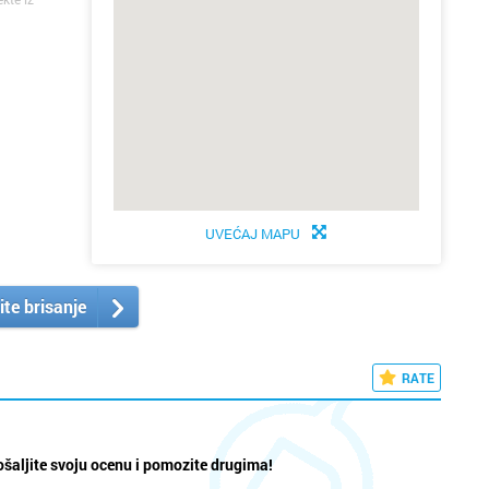
UVEĆAJ MAPU
ite brisanje
RATE
šaljite svoju ocenu i pomozite drugima!