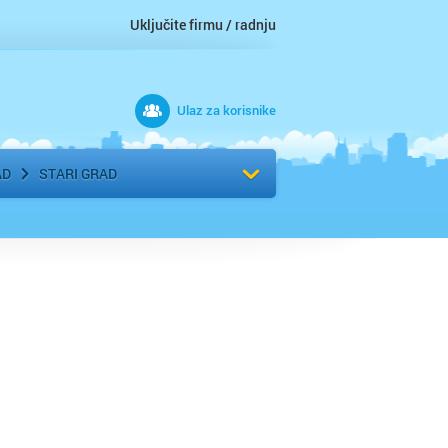
Uključite firmu / radnju
Ulaz za korisnike
 grad
Izaberite komšiluk
AD
STARI GRAD