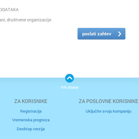
PODATAKA
i, društvene organizacije
poslati zahtev
Vrh strane
ZA KORISNIKE
ZA POSLOVNE KORISNIKE
Registracija
Uključite svoju kompaniju
Vremenska prognoza
Desktop verzija