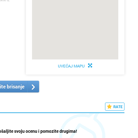
UVEĆAJ MAPU
ite brisanje
RATE
šaljite svoju ocenu i pomozite drugima!