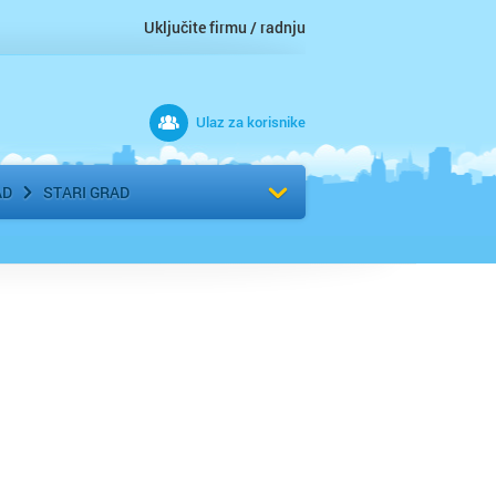
Uključite firmu / radnju
Ulaz za korisnike
 grad
Izaberite komšiluk
AD
STARI GRAD