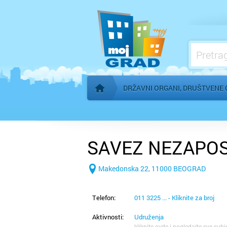
Konzulati
Međunarodne organizacije
Mesne zajednice
Organi AP Vojvodine
DRŽAVNI ORGANI, DRUŠTVENE 
Početna stranica
SAVEZ NEZAPO
Makedonska 22, 11000 BEOGRAD
Telefon:
011 3225 ... - Kliknite za broj
Aktivnosti:
Udruženja
kliknite ovde i pogledajte sve subj