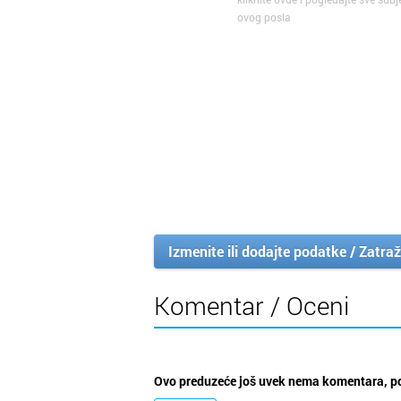
ovog posla
Izmenite ili dodajte podatke / Zatraž
Komentar / Oceni
Ovo preduzeće još uvek nema komentara, po