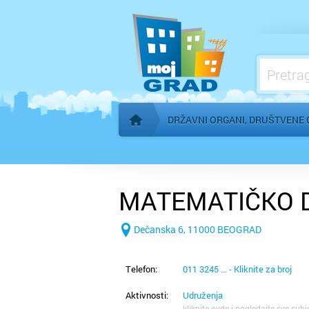
Konzulati
Međunarodne organizacije
Mesne zajednice
Organi AP Vojvodine
DRŽAVNI ORGANI, DRUŠTVENE 
Početna stranica
MATEMATIČKO 
Dečanska 6, 11000 BEOGRAD
Telefon:
011 3245 ... - Kliknite za broj
Aktivnosti:
Udruženja
kliknite ovde i pogledajte sve subj