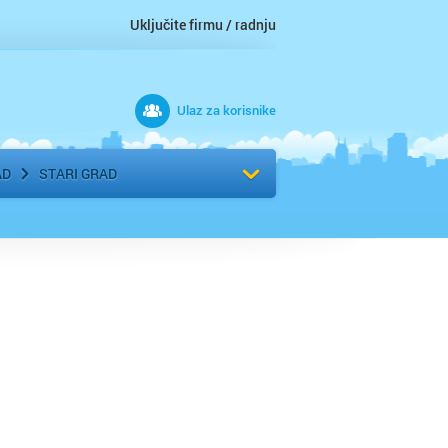
Uključite firmu / radnju
Ulaz za korisnike
 grad
Izaberite komšiluk
AD
STARI GRAD