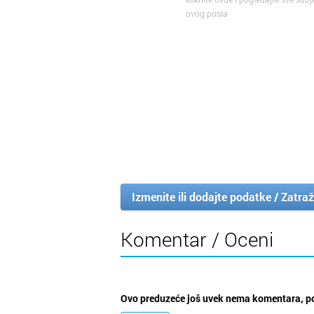
ovog posla
Izmenite ili dodajte podatke / Zatraž
Komentar / Oceni
Ovo preduzeće još uvek nema komentara, po