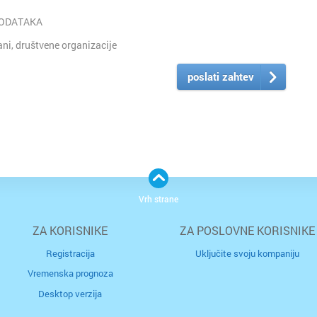
PODATAKA
i, društvene organizacije
poslati zahtev
Vrh strane
ZA KORISNIKE
ZA POSLOVNE KORISNIKE
Registracija
Uključite svoju kompaniju
Vremenska prognoza
Desktop verzija