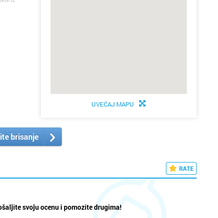
UVEĆAJ MAPU
ite brisanje
RATE
šaljite svoju ocenu i pomozite drugima!