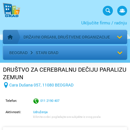
Uključite firmu / radnju
DRŽAVNI ORGANI, DRUŠTVENE ORGANIZACIJE
Početna stranica
BEOGRAD
STARI GRAD
DRUŠTVO ZA CEREBRALNU DEČIJU PARALIZU
ZEMUN
Cara Dušana 057, 11080 BEOGRAD
Telefon:
011 2190 407
Aktivnosti:
Udruženja
kliknite ovde i pogledajte sve subjekte iz ovog posla