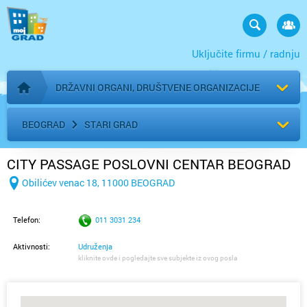
Uključite firmu / radnju
DRŽAVNI ORGANI, DRUŠTVENE ORGANIZACIJE
Početna stranica
BEOGRAD
STARI GRAD
CITY PASSAGE POSLOVNI CENTAR BEOGRAD
Obilićev venac 18, 11000 BEOGRAD
Telefon:
011 3031 234
Aktivnosti:
Udruženja
kliknite ovde i pogledajte sve subjekte iz ovog posla