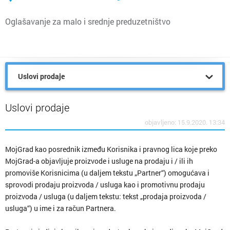
Oglašavanje za malo i srednje preduzetništvo
Uslovi prodaje
Uslovi prodaje
objavljeno: 15.9.2020. 13:34
MojGrad kao posrednik između Korisnika i pravnog lica koje preko
MojGrad-a objavljuje proizvode i usluge na prodaju i / ili ih
promoviše Korisnicima (u daljem tekstu „Partner“) omogućava i
sprovodi prodaju proizvoda / usluga kao i promotivnu prodaju
proizvoda / usluga (u daljem tekstu: tekst „prodaja proizvoda /
usluga“) u ime i za račun Partnera.