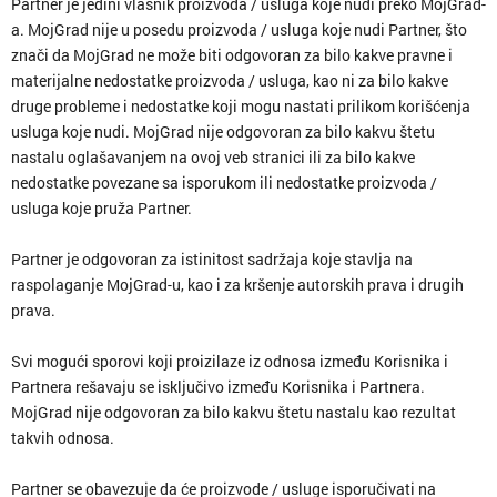
Partner je jedini vlasnik proizvoda / usluga koje nudi preko MojGrad-
a. MojGrad nije u posedu proizvoda / usluga koje nudi Partner, što
znači da MojGrad ne može biti odgovoran za bilo kakve pravne i
materijalne nedostatke proizvoda / usluga, kao ni za bilo kakve
druge probleme i nedostatke koji mogu nastati prilikom korišćenja
usluga koje nudi. MojGrad nije odgovoran za bilo kakvu štetu
nastalu oglašavanjem na ovoj veb stranici ili za bilo kakve
nedostatke povezane sa isporukom ili nedostatke proizvoda /
usluga koje pruža Partner.
Partner je odgovoran za istinitost sadržaja koje stavlja na
raspolaganje MojGrad-u, kao i za kršenje autorskih prava i drugih
prava.
Svi mogući sporovi koji proizilaze iz odnosa između Korisnika i
Partnera rešavaju se isključivo između Korisnika i Partnera.
MojGrad nije odgovoran za bilo kakvu štetu nastalu kao rezultat
takvih odnosa.
Partner se obavezuje da će proizvode / usluge isporučivati na