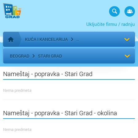
Uključite firmu / radnju
KUĆA I KANCELARIJA
Početna stranica
BEOGRAD
STARI GRAD
Nameštaj - popravka - Stari Grad
Nema predmeta
Nameštaj - popravka - Stari Grad - okolina
Nema predmeta