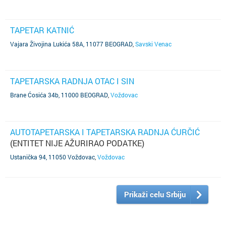
TAPETAR KATNIĆ
Vajara Živojina Lukića 58A, 11077 BEOGRAD
,
Savski Venac
TAPETARSKA RADNJA OTAC I SIN
Brane Ćosića 34b, 11000 BEOGRAD
,
Voždovac
AUTOTAPETARSKA I TAPETARSKA RADNJA ĆURČIĆ
(ENTITET NIJE AŽURIRAO PODATKE)
Ustanička 94, 11050 Voždovac
,
Voždovac
Prikaži celu Srbiju