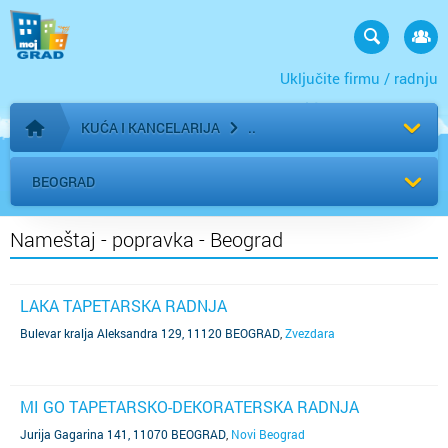
Uključite firmu / radnju
KUĆA I KANCELARIJA
Početna stranica
BEOGRAD
Nameštaj - popravka - Beograd
LAKA TAPETARSKA RADNJA
Bulevar kralja Aleksandra 129, 11120 BEOGRAD
,
Zvezdara
MI GO TAPETARSKO-DEKORATERSKA RADNJA
Jurija Gagarina 141, 11070 BEOGRAD
,
Novi Beograd