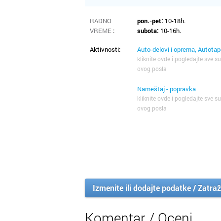
RADNO
pon.-pet:
10-18h.
VREME
:
subota:
10-16h.
Aktivnosti:
Auto-delovi i oprema, Autotap
kliknite ovde i pogledajte sve su
ovog posla
Nameštaj - popravka
kliknite ovde i pogledajte sve su
ovog posla
Izmenite ili dodajte podatke / Zatraž
Komentar / Oceni