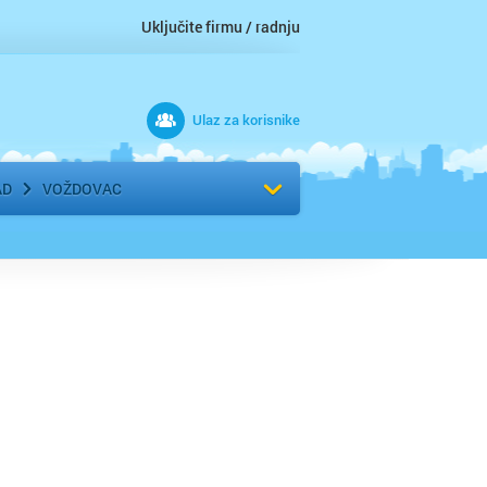
Uključite firmu / radnju
Ulaz za korisnike
 grad
Izaberite komšiluk
AD
VOŽDOVAC