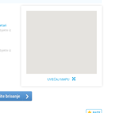
etari
bjekte iz
bjekte iz
UVEĆAJ MAPU
ite brisanje
RATE