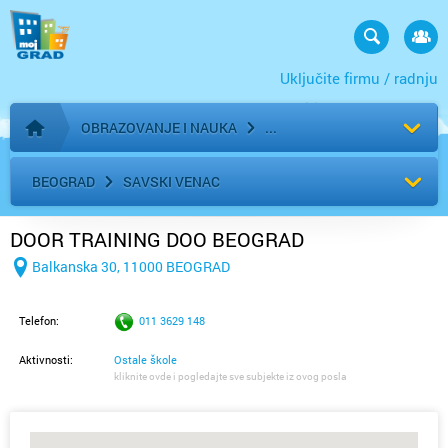
Uključite firmu / radnju
OBRAZOVANJE I NAUKA
Početna stranica
BEOGRAD
SAVSKI VENAC
DOOR TRAINING DOO BEOGRAD
Balkanska 30, 11000 BEOGRAD
Telefon:
011 3629 148
Aktivnosti:
Ostale škole
kliknite ovde i pogledajte sve subjekte iz ovog posla