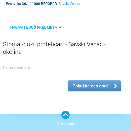
Resavska 36/I, 11000 BEOGRAD
,
Savski Venac
NABAVITE JOŠ PREDMETA
Stomatolozi, protetičari - Savski Venac -
okolina
Nema predmeta
Pokažite ceo grad
Vrh strane