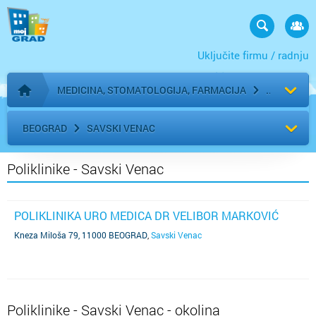
Uključite firmu / radnju
MEDICINA, STOMATOLOGIJA, FARMACIJA
Početna stranica
BEOGRAD
SAVSKI VENAC
Poliklinike - Savski Venac
POLIKLINIKA URO MEDICA DR VELIBOR MARKOVIĆ
Kneza Miloša 79, 11000 BEOGRAD
,
Savski Venac
Poliklinike - Savski Venac - okolina