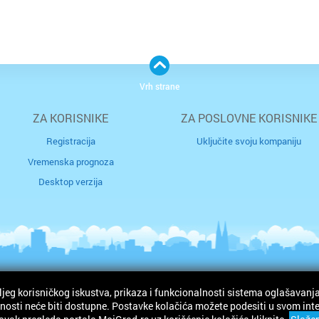
Vrh strane
ZA KORISNIKE
ZA POSLOVNE KORISNIKE
Registracija
Uključite svoju kompaniju
Vremenska prognoza
Desktop verzija
ljeg korisničkog iskustva, prikaza i funkcionalnosti sistema oglašavanja
ržana.
osti neće biti dostupne. Postavke kolačića možete podesiti u svom intern