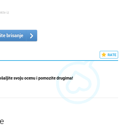
ekte iz
ite brisanje
RATE
šaljite svoju ocenu i pomozite drugima!
te