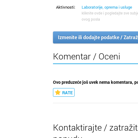
Aktivnosti:
Laboratorije, oprema i usluge
kliknite ovde i pogledajte sve subj
ovog posla
Izmenite ili dodajte podatke / Zatraž
Komentar / Oceni
Ovo preduzeće još uvek nema komentara, po
RATE
Kontaktirajte / zatraži