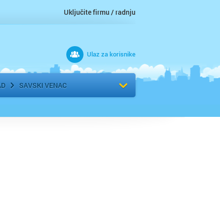
Uključite firmu / radnju
Ulaz za korisnike
 grad
Izaberite komšiluk
AD
SAVSKI VENAC