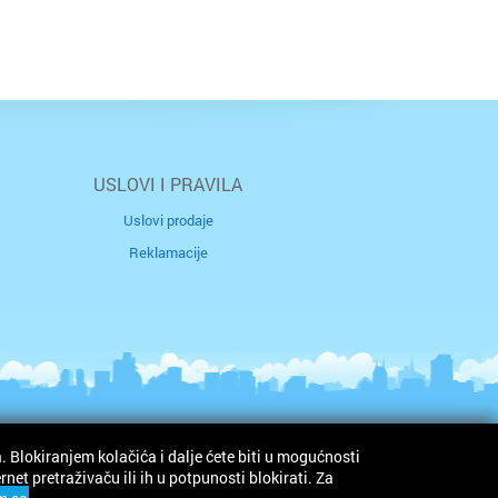
USLOVI I PRAVILA
Uslovi prodaje
Reklamacije
. Blokiranjem kolačića i dalje ćete biti u mogućnosti
© Idoneus doo
et pretraživaču ili ih u potpunosti blokirati. Za