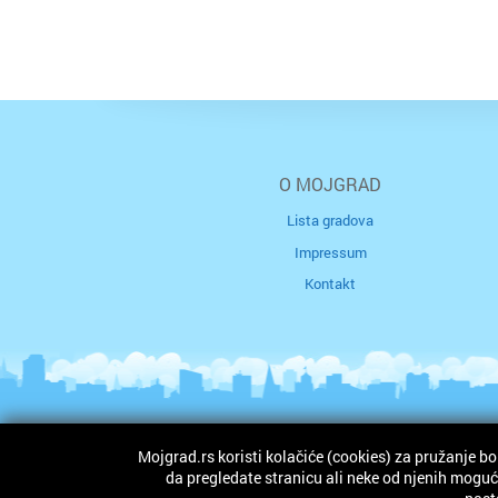
O MOJGRAD
Lista gradova
Impressum
Kontakt
Mojgrad.rs koristi kolačiće (cookies) za pružanje bo
Autorska prava © 2026. mojgrad.rs. Sva prava zad
da pregledate stranicu ali neke od njenih mogućn