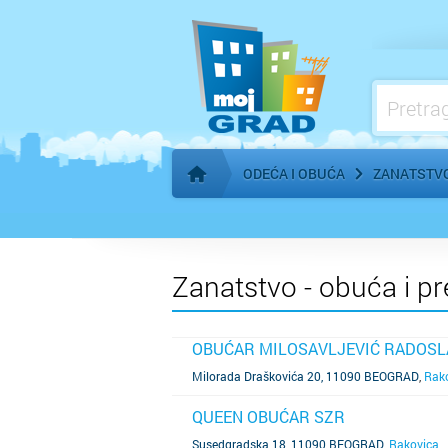
Stilisti
ODEĆA I OBUĆA
ZANATSTVO
Početna stranica
Zanatstvo - obuća i p
OBUĆAR MILOSAVLJEVIĆ RADOSL
SAZNAJ VIŠE
Milorada Draškovića 20, 11090 BEOGRAD
,
Rak
QUEEN OBUĆAR SZR
SAZNAJ VIŠE
Susedgradska 18, 11090 BEOGRAD
,
Rakovica