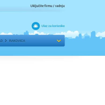
Uključite firmu / radnju
Ulaz za korisnike
 grad
Izaberite komšiluk
AD
RAKOVICA