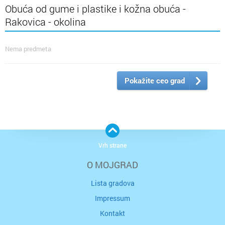
Obuća od gume i plastike i kožna obuća -
Rakovica - okolina
Nema predmeta
Pokažite ceo grad
Vrh strane
O MOJGRAD
Lista gradova
Impressum
Kontakt