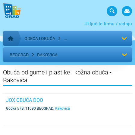
Uključite firmu / radnju
ODEĆA I OBUĆA
Početna stranica
BEOGRAD
RAKOVICA
Obuća od gume i plastike i kožna obuća -
Rakovica
JOX OBUĆA DOO
Gočka 57B, 11090 BEOGRAD
,
Rakovica