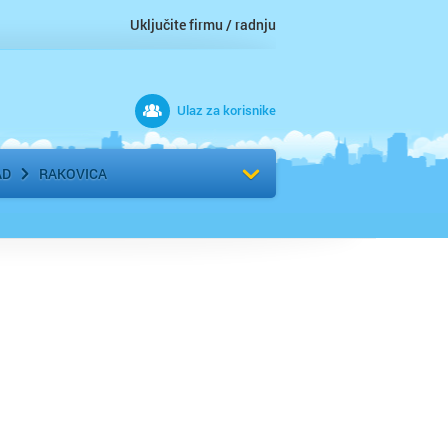
Uključite firmu / radnju
Ulaz za korisnike
 grad
Izaberite komšiluk
AD
RAKOVICA