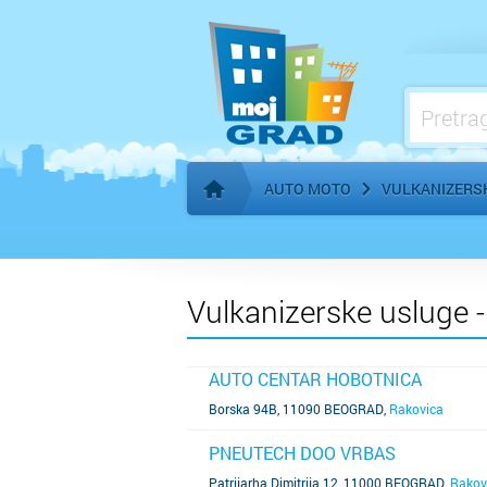
Benzinske pumpe, gorivo
AUTO MOTO
VULKANIZERS
Početna stranica
Vulkanizerske usluge 
AUTO CENTAR HOBOTNICA
SAZNAJ VIŠE
Borska 94B, 11090 BEOGRAD
,
Rakovica
PNEUTECH DOO VRBAS
SAZNAJ VIŠE
Patrijarha Dimitrija 12, 11000 BEOGRAD
,
Rakov