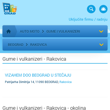
Uključite firmu / radnju
AUTO MOTO
GUME I VULKANIZERI
Početna stranica
BEOGRAD
RAKOVICA
Gume i vulkanizeri - Rakovica
VIZAHEM DOO BEOGRAD U STEČAJU
Patrijarha Dimitrija 14, 11090 BEOGRAD
,
Rakovica
Gume i vulkanizeri - Rakovica - okolina