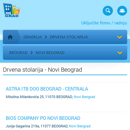
Uključite firmu / radnju
GRADNJA
DRVENA STOLARIJA
Početna stranica
BEOGRAD
NOVI BEOGRAD
Drvena stolarija - Novi Beograd
ASTRA ITB DOO BEOGRAD - CENTRALA
Milutina Milankovića 25, 11070 BEOGRAD
,
Novi Beograd
BIOS COMPANY PO NOVI BEOGRAD
Jurija Gagarina 219a, 11077 BEOGRAD
,
Novi Beograd