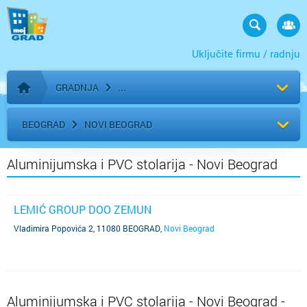
Uključite firmu / radnju
GRADNJA
Početna stranica
BEOGRAD
NOVI BEOGRAD
Aluminijumska i PVC stolarija - Novi Beograd
LEMIĆ GROUP DOO ZEMUN
Vladimira Popovića 2, 11080 BEOGRAD
,
Novi Beograd
Aluminijumska i PVC stolarija - Novi Beograd -