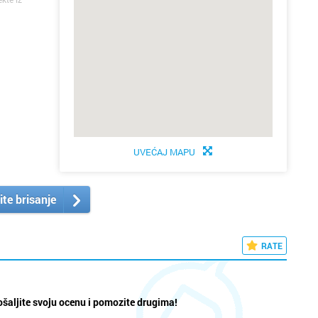
UVEĆAJ MAPU
ite brisanje
RATE
šaljite svoju ocenu i pomozite drugima!