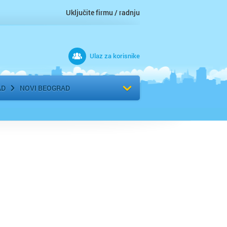
Uključite firmu / radnju
Ulaz za korisnike
 grad
Izaberite komšiluk
AD
NOVI BEOGRAD