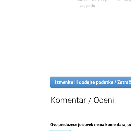
ovog posla
Izmenite ili dodajte podatke / Zatraž
Komentar / Oceni
Ovo preduzeće još uvek nema komentara, po