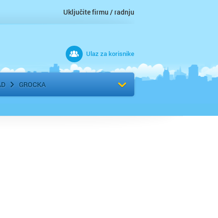
Uključite firmu / radnju
Ulaz za korisnike
 grad
Izaberite komšiluk
AD
GROCKA