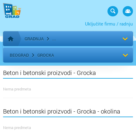
Uključite firmu / radnju
GRADNJA
Početna stranica
BEOGRAD
GROCKA
Beton i betonski proizvodi - Grocka
Nema predmeta
Beton i betonski proizvodi - Grocka - okolina
Nema predmeta